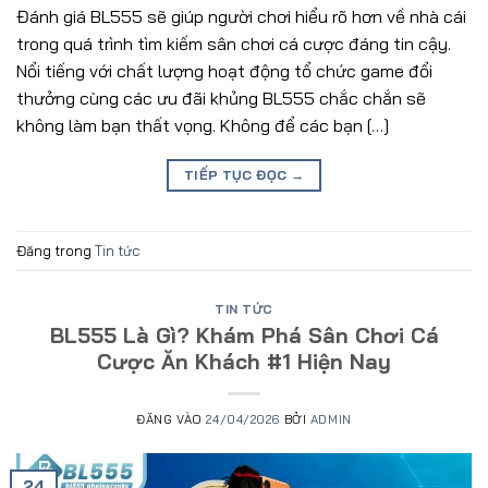
Đánh giá BL555 sẽ giúp người chơi hiểu rõ hơn về nhà cái
trong quá trình tìm kiếm sân chơi cá cược đáng tin cậy.
Nổi tiếng với chất lượng hoạt động tổ chức game đổi
thưởng cùng các ưu đãi khủng BL555 chắc chắn sẽ
không làm bạn thất vọng. Không để các bạn […]
TIẾP TỤC ĐỌC
→
Đăng trong
Tin tức
TIN TỨC
BL555 Là Gì? Khám Phá Sân Chơi Cá
Cược Ăn Khách #1 Hiện Nay
ĐĂNG VÀO
24/04/2026
BỞI
ADMIN
24