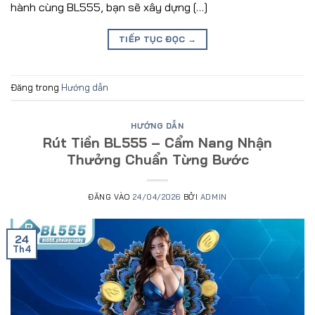
hành cùng BL555, bạn sẽ xây dựng […]
TIẾP TỤC ĐỌC
→
Đăng trong
Hướng dẫn
HƯỚNG DẪN
Rút Tiền BL555 – Cẩm Nang Nhận
Thưởng Chuẩn Từng Bước
ĐĂNG VÀO
24/04/2026
BỞI
ADMIN
24
Th4