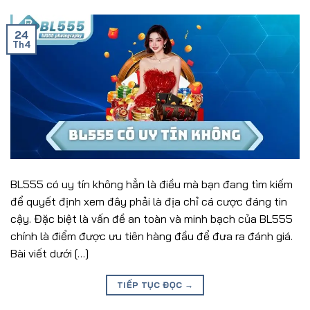
24
Th4
BL555 có uy tín không hẳn là điều mà bạn đang tìm kiếm
để quyết định xem đây phải là địa chỉ cá cược đáng tin
cậy. Đặc biệt là vấn đề an toàn và minh bạch của BL555
chính là điểm được ưu tiên hàng đầu để đưa ra đánh giá.
Bài viết dưới […]
TIẾP TỤC ĐỌC
→