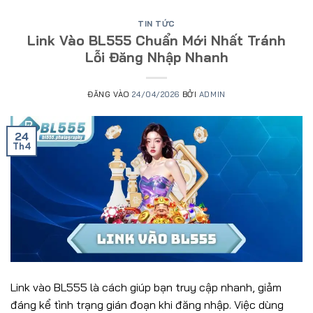
TIN TỨC
Link Vào BL555 Chuẩn Mới Nhất Tránh
Lỗi Đăng Nhập Nhanh
ĐĂNG VÀO
24/04/2026
BỞI
ADMIN
24
Th4
Link vào BL555 là cách giúp bạn truy cập nhanh, giảm
đáng kể tình trạng gián đoạn khi đăng nhập. Việc dùng