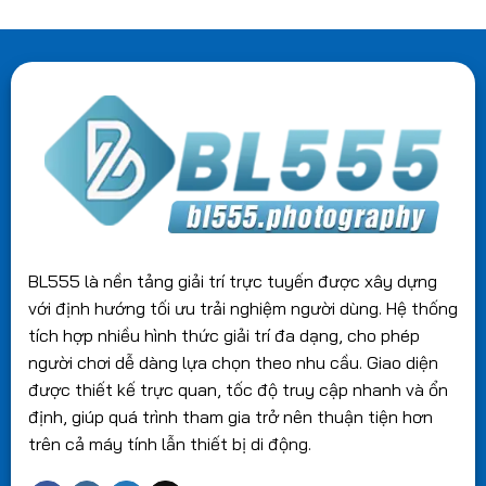
BL555 là nền tảng giải trí trực tuyến được xây dựng
với định hướng tối ưu trải nghiệm người dùng. Hệ thống
tích hợp nhiều hình thức giải trí đa dạng, cho phép
người chơi dễ dàng lựa chọn theo nhu cầu. Giao diện
được thiết kế trực quan, tốc độ truy cập nhanh và ổn
định, giúp quá trình tham gia trở nên thuận tiện hơn
trên cả máy tính lẫn thiết bị di động.