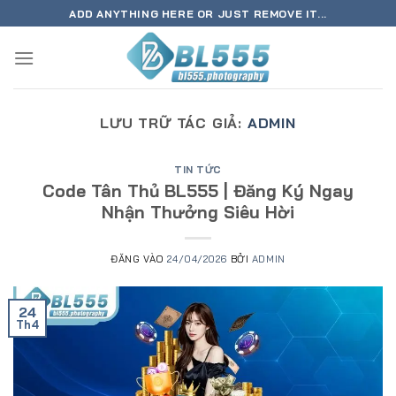
Bỏ
ADD ANYTHING HERE OR JUST REMOVE IT...
qua
nội
dung
LƯU TRỮ TÁC GIẢ:
ADMIN
TIN TỨC
Code Tân Thủ BL555 | Đăng Ký Ngay
Nhận Thưởng Siêu Hời
ĐĂNG VÀO
24/04/2026
BỞI
ADMIN
24
Th4