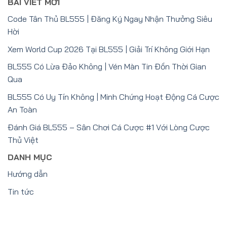
BÀI VIẾT MỚI
Code Tân Thủ BL555 | Đăng Ký Ngay Nhận Thưởng Siêu
Hời
Xem World Cup 2026 Tại BL555 | Giải Trí Không Giới Hạn
BL555 Có Lừa Đảo Không | Vén Màn Tin Đồn Thời Gian
Qua
BL555 Có Uy Tín Không | Minh Chứng Hoạt Động Cá Cược
An Toàn
Đánh Giá BL555 – Sân Chơi Cá Cược #1 Với Lòng Cược
Thủ Việt
DANH MỤC
Hướng dẫn
Tin tức