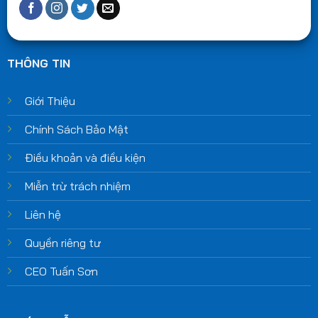
THÔNG TIN
Giới Thiệu
Chính Sách Bảo Mật
Điều khoản và điều kiện
Miễn trừ trách nhiệm
Liên hệ
Quyền riêng tư
CEO Tuấn Sơn