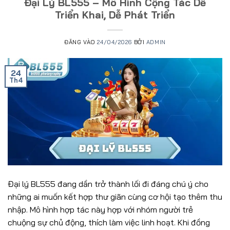
Đại Lý BL555 – Mô Hình Cộng Tác Dễ
Triển Khai, Dễ Phát Triển
ĐĂNG VÀO
24/04/2026
BỞI
ADMIN
24
Th4
Đại lý BL555 đang dần trở thành lối đi đáng chú ý cho
những ai muốn kết hợp thư giãn cùng cơ hội tạo thêm thu
nhập. Mô hình hợp tác này hợp với nhóm người trẻ
chuộng sự chủ động, thích làm việc linh hoạt. Khi đồng