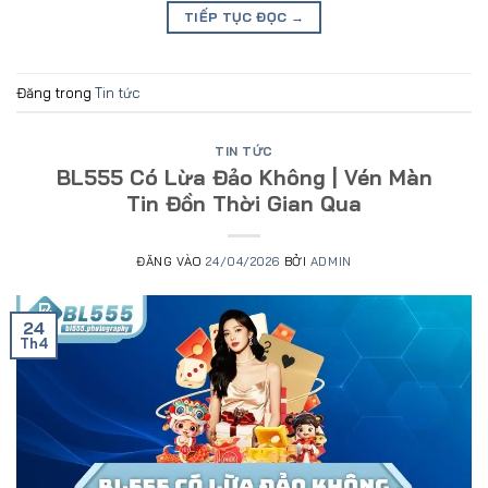
TIẾP TỤC ĐỌC
→
Đăng trong
Tin tức
TIN TỨC
BL555 Có Lừa Đảo Không | Vén Màn
Tin Đồn Thời Gian Qua
ĐĂNG VÀO
24/04/2026
BỞI
ADMIN
24
Th4