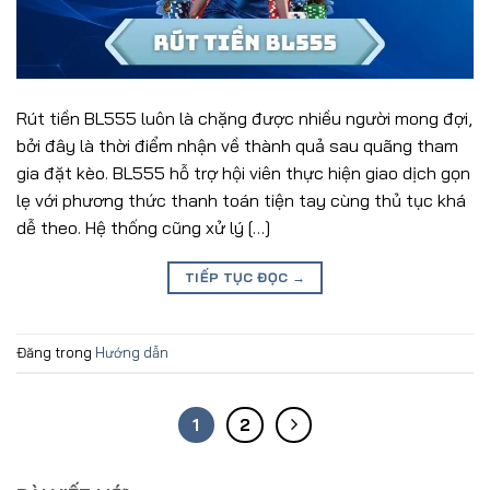
Rút tiền BL555 luôn là chặng được nhiều người mong đợi,
bởi đây là thời điểm nhận về thành quả sau quãng tham
gia đặt kèo. BL555 hỗ trợ hội viên thực hiện giao dịch gọn
lẹ với phương thức thanh toán tiện tay cùng thủ tục khá
dễ theo. Hệ thống cũng xử lý […]
TIẾP TỤC ĐỌC
→
Đăng trong
Hướng dẫn
1
2