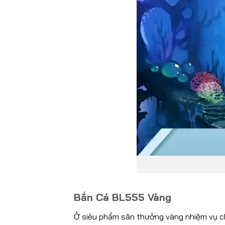
Bắn Cá BL555 Vàng
Ở siêu phẩm săn thưởng vàng nhiệm vụ chí