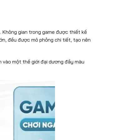
n. Không gian trong game được thiết kế
lớn, đều được mô phỏng chi tiết, tạo nên
h vào một thế giới đại dương đầy màu