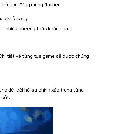
ơi trở nên đáng mong đợi hơn.
heo khả năng.
qua nhiều phương thức khác nhau.
Chi tiết về từng tựa game sẽ được chúng
ung dữ, đòi hỏi sự chính xác trong từng
suốt.