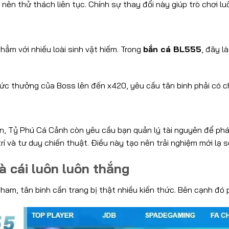
ên thử thách liên tục. Chính sự thay đổi này giúp trò chơi lu
ẳm với nhiều loài sinh vật hiếm. Trong
bắn cá BL555
, đây l
 mức thưởng của Boss lên đến x420, yêu cầu tân binh phải có c
ăn, Tỷ Phú Cá Cảnh còn yêu cầu bạn quản lý tài nguyên để phát
rí và tư duy chiến thuật. Điều này tạo nên trải nghiệm mới lạ 
à cái luôn luôn thắng
ham, tân binh cần trang bị thật nhiều kiến thức. Bên cạnh đó 