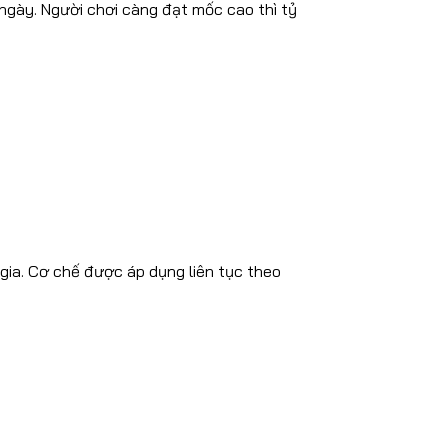
 ngày. Người chơi càng đạt mốc cao thì tỷ
 gia. Cơ chế được áp dụng liên tục theo