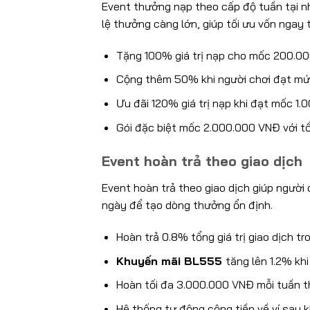
Event thưởng nạp theo cấp độ tuần tại nhà
lệ thưởng càng lớn, giúp tối ưu vốn ngay 
Tặng 100% giá trị nạp cho mốc 200.00
Cộng thêm 50% khi người chơi đạt mứ
Ưu đãi 120% giá trị nạp khi đạt mốc 1
Gói đặc biệt mốc 2.000.000 VNĐ với t
Event hoàn trả theo giao dịch
Event hoàn trả theo giao dịch giúp người 
ngày để tạo dòng thưởng ổn định.
Hoàn trả 0.8% tổng giá trị giao dịch tr
Khuyến mãi BL555
tăng lên 1.2% khi
Hoàn tối đa 3.000.000 VNĐ mỗi tuần t
Hệ thống tự động cộng tiền về ví sau k