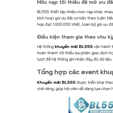
Mốc nạp tối thiểu để mở ưu đã
BL555 thiết lập nhiều mức nạp khác nhau
kích hoạt gói ưu đãi cơ bản theo tuần. N
hợp đạt 1.000.000 VNĐ, toàn bộ gói ưu đ
Điều kiện tham gia theo chu k
Hệ thống
khuyến mãi BL555
vận hành t
hoàn thành tối thiểu ba phiên giao dịch h
lượt để hệ thống ghi nhận đầy đủ dữ liệu.
Tổng hợp các event khuyế
Khuyến mãi BL555
được triển khai the
chế riêng, giúp hội viên dễ dàng lựa chọn 