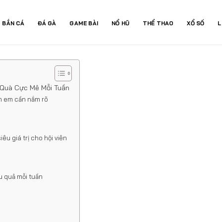
BẮN CÁ
ĐÁ GÀ
GAME BÀI
NỔ HŨ
THỂ THAO
XỔ SỐ
L
 Quà Cực Mê Mỗi Tuần
h em cần nắm rõ
u giá trị cho hội viên
 quả mỗi tuần