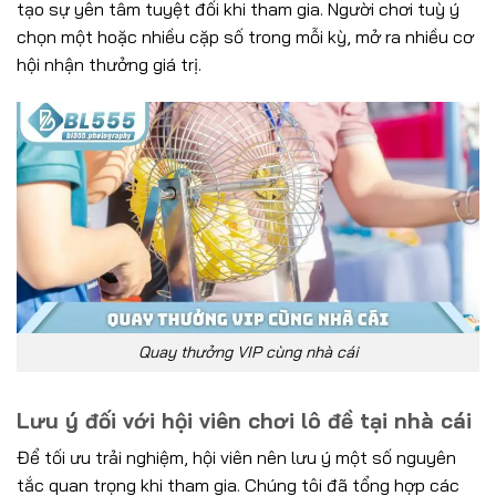
tạo sự yên tâm tuyệt đối khi tham gia. Người chơi tuỳ ý
chọn một hoặc nhiều cặp số trong mỗi kỳ, mở ra nhiều cơ
hội nhận thưởng giá trị.
Quay thưởng VIP cùng nhà cái
Lưu ý đối với hội viên chơi lô đề tại nhà cái
Để tối ưu trải nghiệm, hội viên nên lưu ý một số nguyên
tắc quan trọng khi tham gia. Chúng tôi đã tổng hợp các