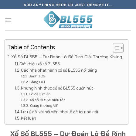
Bỏ
ADD ANYTHING HERE OR JUST REMOVE IT...
qua
nội
dung
Table of Contents
Xổ Số BL555 – Dự Đoán Lô Đề Rinh Giải Thưởng Khủng
Giới thiệu xổ số BL555
Các nhà phát hành xổ số BL555 nổi tiếng
Sảnh TCG
Sảng GPI
Những hình thức xổ số BL555 cuốn hút
Lô đề 3 miền
Xổ số BL555 siêu tốc
Quay thưởng VIP
Lưu ý đối với hội viên chơi lô đề tại nhà cái
Kết luận
Xổ Số BL555 – Dự Đoán Lô Đề Rinh