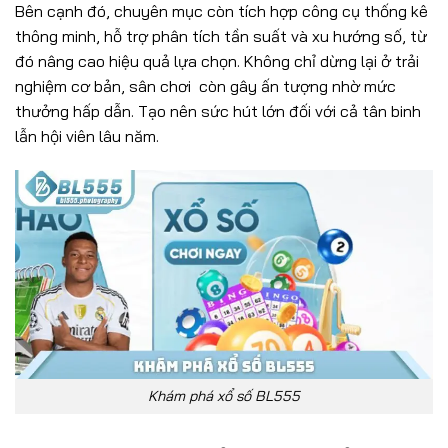
Bên cạnh đó, chuyên mục còn tích hợp công cụ thống kê
thông minh, hỗ trợ phân tích tần suất và xu hướng số, từ
đó nâng cao hiệu quả lựa chọn. Không chỉ dừng lại ở trải
nghiệm cơ bản, sân chơi còn gây ấn tượng nhờ mức
thưởng hấp dẫn. Tạo nên sức hút lớn đối với cả tân binh
lẫn hội viên lâu năm.
Khám phá xổ số BL555