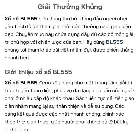
Giải Thưởng Khủng
Xổ số BL555
hiện đang thu hút đông đảo người chơi
yêu thích lô đề tham gia nhờ mức thưởng cao, giao diện
đẹp. Chuyên mục này chứa đựng đầy đủ các bộ môn giải
trí phù hợp với chiến lược của bạn. Hãy cùng
BL555
chúng tôi tham khảo bài viết nhằm đạt được chiến thắng
nhanh hơn.
Giới thiệu xổ số BL555
Xổ số BL555
được xây dựng như một trung tâm giải trí
trực tuyến toàn diện, phục vụ đa dạng nhu cầu của người
chơi ở nhiều cấp độ khác nhau. Sảnh liên tục cải tiến giao
diện nhằm mang lại sự thân thiện và dễ sử dụng. Các
bảng kết quả được cập nhật nhanh chóng, chính xác
theo thời gian thực, giúp người chơi không bỏ lỡ bất kỳ
cơ hội nào.