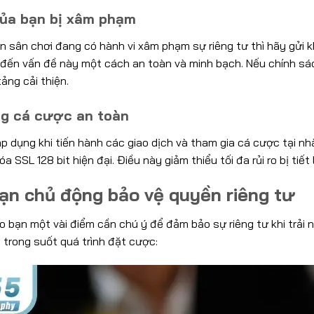
của bạn bị xâm phạm
 sân chơi đang có hành vi xâm phạm sự riêng tư thì hãy gửi khi
an đến vấn đề này một cách an toàn và minh bạch. Nếu chính sá
ảng cải thiện.
ng cá cược an toàn
 dụng khi tiến hành các giao dịch và tham gia cá cược tại nh
 SSL 128 bit hiện đại. Điều này giảm thiểu tối đa rủi ro bị tiết
ạn chủ động bảo vệ quyền riêng tư
 bạn một vài điểm cần chú ý để đảm bảo sự riêng tư khi trải 
 trong suốt quá trình đặt cược: