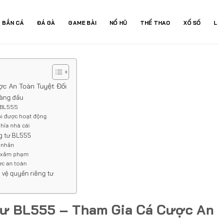
BẮN CÁ
ĐÁ GÀ
GAME BÀI
NỔ HŨ
THỂ THAO
XỔ SỐ
L
c An Toàn Tuyệt Đối
hàng đầu
i BL555
ái được hoạt động
phía nhà cái
ng tư BL555
á nhân
bị xâm phạm
ợc an toàn
 vệ quyền riêng tư
ư BL555 – Tham Gia Cá Cược An 