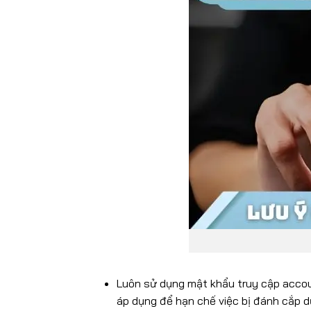
Luôn sử dụng mật khẩu truy cập accou
áp dụng để hạn chế việc bị đánh cắp d