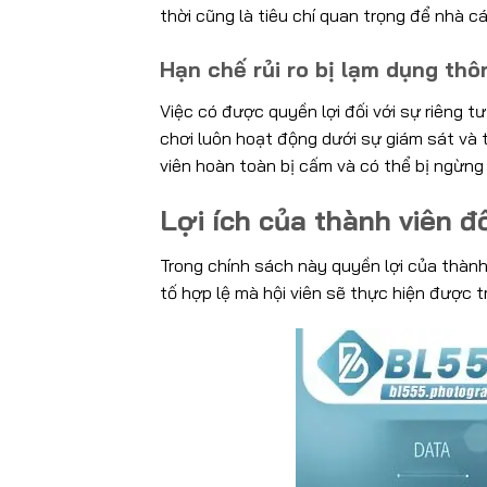
thời cũng là tiêu chí quan trọng để nhà c
Hạn chế rủi ro bị lạm dụng thô
Việc có được quyền lợi đối với sự riêng tư
chơi luôn hoạt động dưới sự giám sát và t
viên hoàn toàn bị cấm và có thể bị ngừng
Lợi ích của thành viên đ
Trong chính sách này quyền lợi của thành
tố hợp lệ mà hội viên sẽ thực hiện được t