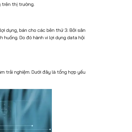
trên thị trường.
 lợi dụng, bán cho các bên thứ 3. Bởi sân
h huống. Do đó hành vi lợi dụng data hội
âm trải nghiệm. Dưới đây là tổng hợp yếu