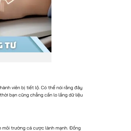
ành viên bị tiết lộ. Có thể nói rằng đây
g thời bạn cũng chẳng cần lo lắng dữ liệu
n môi trường cá cược lành mạnh. Đồng